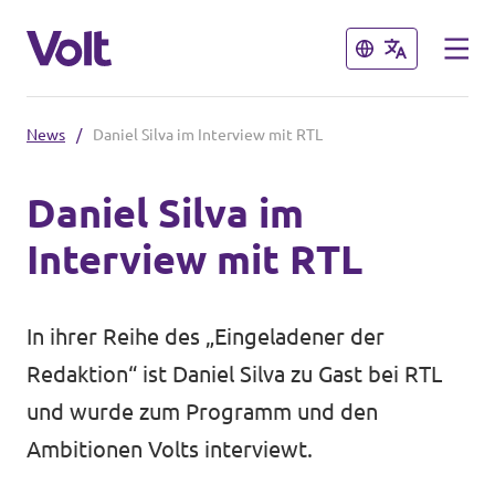
Close
Close
News
/
Daniel Silva im Interview mit RTL
Select a language
Daniel Silva im
English
Interview mit RTL
Policies
About Volt
In ihrer Reihe des „Eingeladener der
Volt in other countries
Redaktion“ ist Daniel Silva zu Gast bei RTL
People
🇩🇪 Volt Deutschland
und wurde zum Programm und den
Ambitionen Volts interviewt.
🇫🇷 Volt France
News