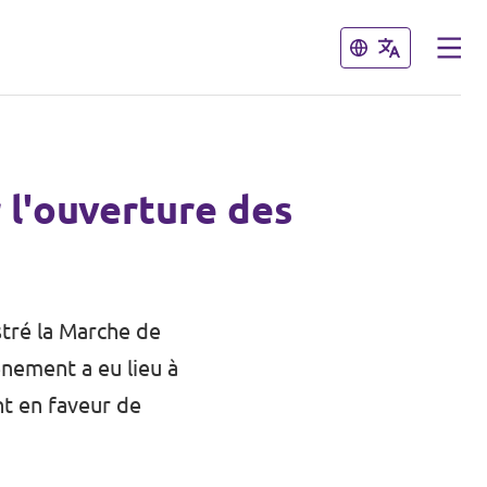
Fermer
Fermer
 l'ouverture des
tré la Marche de
énement a eu lieu à
nt en faveur de