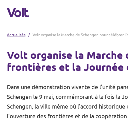
Actualités
/
Volt organise la Marche de Schengen pour célébrer l'
Choisir une langue
Volt organise la Marche 
français
frontières et la Journée
Politiques
À propos de Volt
Dans une démonstration vivante de l'unité pan
Volt dans d'autres pays
Schengen le 9 mai, commémorant à la fois la Jo
Personnes
🇩🇪 Volt Deutschland
Schengen, la ville même où l'accord historique
l'ouverture des frontières et de la coopération
🇫🇷 Volt France
Actualités