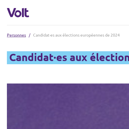
Personnes
/
Candidat·es aux élections européennes de 2024
Choisir une langue
Candidat·es aux électio
français
Politiques
À propos de Volt
Volt dans d'autres pays
Personnes
🇩🇪 Volt Deutschland
🇫🇷 Volt France
Actualités