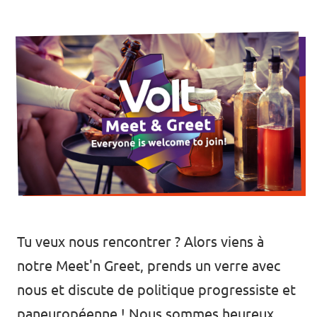
🇧🇪 Volt Belgium
Agenda
🇵🇹 Volt Portugal
🇳🇱 Volt Nederland
Devenir membre
🇦🇹 Volt Österreich
🇬🇧 Volt UK
Faire un don
... et bien plus encore !
Tu veux nous rencontrer ? Alors viens à
Volt Shop (merch)
notre Meet'n Greet, prends un verre avec
Mentions légales
nous et discute de politique progressiste et
Volt Luxembourg Internal
paneuropéenne ! Nous sommes heureux