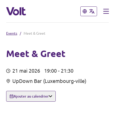
Fermer
Fermer
Events
/
Meet & Greet
Choisir une langue
français
Meet & Greet
Politiques
21 mai 2026
19:00 - 21:30
À propos de Volt
Volt dans d'autres pays
UpDown Bar (Luxembourg-ville)
Personnes
🇩🇪 Volt Deutschland
Ajouter au calendrier
🇫🇷 Volt France
Actualités