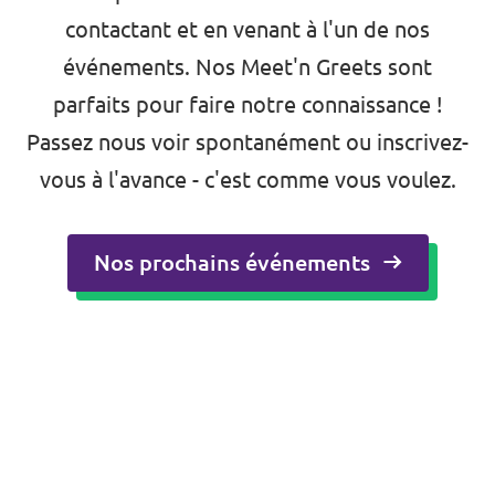
contactant et en venant à l'un de nos
🇪🇺 Volt Europa
événements. Nos Meet'n Greets sont
parfaits pour faire notre connaissance !
Volt est un parti et un mouvement
Passez nous voir spontanément ou inscrivez-
paneuropéen qui compte plus de 22 000
membres dans 31 pays.
vous à l'avance - c'est comme vous voulez.
Visiter Volt Europa
Nos prochains événements
Tous les chapitres de Volt