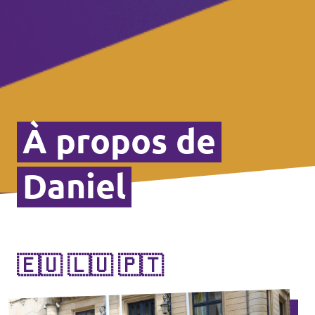
À propos de
Daniel
🇪🇺 🇱🇺 🇵🇹