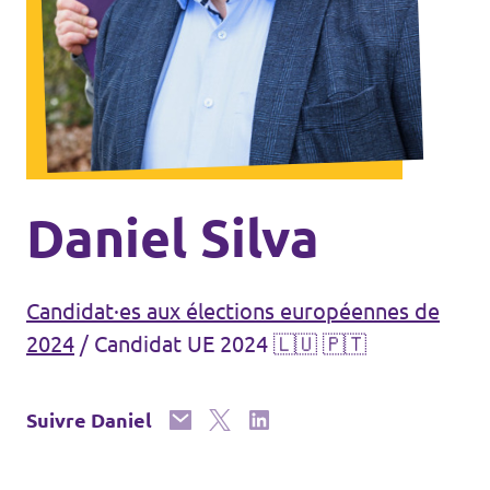
🇧🇪 Volt Belgium
Agenda
🇵🇹 Volt Portugal
🇳🇱 Volt Nederland
Devenir membre
🇦🇹 Volt Österreich
🇬🇧 Volt UK
Faire un don
Daniel Silva
... et bien plus encore !
Candidat·es aux élections européennes de
2024
/
Candidat UE 2024 🇱🇺 🇵🇹
Volt Shop (merch)
Suivre Daniel
Mentions légales
Volt Luxembourg Internal