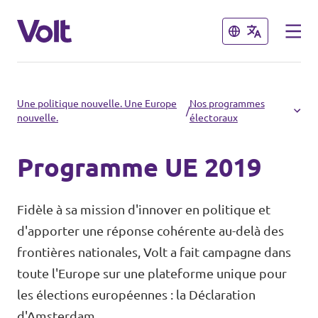
Fermer
Fermer
Choisir une langue
Une politique nouvelle. Une Europe
Nos programmes
/
nouvelle.
électoraux
français
Programme UE 2019
Politiques
À propos de Volt
Fidèle à sa mission d'innover en politique et
Volt dans d'autres pays
d'apporter une réponse cohérente au-delà des
Personnes
frontières nationales, Volt a fait campagne dans
🇩🇪 Volt Deutschland
toute l'Europe sur une plateforme unique pour
🇫🇷 Volt France
les élections européennes : la Déclaration
Actualités
d'Amsterdam.