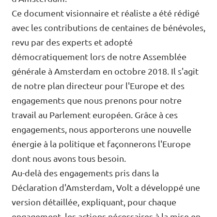
🇧🇪 Volt Belgium
Ce document visionnaire et réaliste a été rédigé
Agenda
🇵🇹 Volt Portugal
avec les contributions de centaines de bénévoles,
revu par des experts et adopté
🇳🇱 Volt Nederland
démocratiquement lors de notre Assemblée
Devenir membre
🇦🇹 Volt Österreich
générale à Amsterdam en octobre 2018. Il s'agit
de notre plan directeur pour l'Europe et des
🇬🇧 Volt UK
Faire un don
engagements que nous prenons pour notre
travail au Parlement européen. Grâce à ces
... et bien plus encore !
engagements, nous apporterons une nouvelle
énergie à la politique et façonnerons l'Europe
dont nous avons tous besoin.
Volt Shop (merch)
Au-delà des engagements pris dans la
Déclaration d'Amsterdam, Volt a développé une
Mentions légales
version détaillée, expliquant, pour chaque
Volt Luxembourg Internal
engagement, les actions nécessaires à la mise en