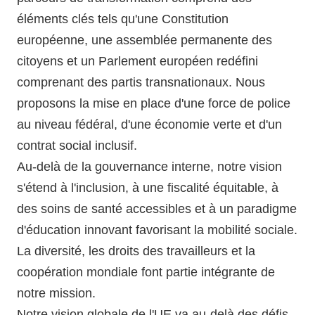
🇧🇪 Volt Belgium
éléments clés tels qu'une Constitution
Agenda
🇵🇹 Volt Portugal
européenne, une assemblée permanente des
citoyens et un Parlement européen redéfini
🇳🇱 Volt Nederland
comprenant des partis transnationaux. Nous
Devenir membre
proposons la mise en place d'une force de police
🇦🇹 Volt Österreich
au niveau fédéral, d'une économie verte et d'un
🇬🇧 Volt UK
Faire un don
contrat social inclusif.
Au-delà de la gouvernance interne, notre vision
... et bien plus encore !
s'étend à l'inclusion, à une fiscalité équitable, à
des soins de santé accessibles et à un paradigme
d'éducation innovant favorisant la mobilité sociale.
Volt Shop (merch)
La diversité, les droits des travailleurs et la
coopération mondiale font partie intégrante de
Mentions légales
notre mission.
Volt Luxembourg Internal
Notre vision globale de l'UE va au-delà des défis