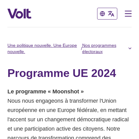
Fermer
Fermer
Choisir une langue
Une politique nouvelle. Une Europe
Nos programmes
/
nouvelle.
électoraux
français
Programme UE 2024
Politiques
Le programme « Moonshot »
À propos de Volt
Volt dans d'autres pays
Nous nous engageons à transformer l'Union
Personnes
européenne en une Europe fédérale, en mettant
🇩🇪 Volt Deutschland
l'accent sur un changement démocratique radical
🇫🇷 Volt France
et une participation active des citoyens. Notre
Actualités
parcours de transformation comprend des