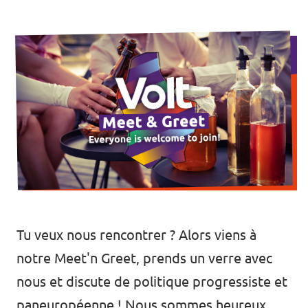
🇧🇪 Volt Belgium
Agenda
🇵🇹 Volt Portugal
🇳🇱 Volt Nederland
Devenir membre
🇦🇹 Volt Österreich
🇬🇧 Volt UK
Faire un don
... et bien plus encore !
Tu veux nous rencontrer ? Alors viens à
Volt Shop (merch)
notre Meet'n Greet, prends un verre avec
Mentions légales
nous et discute de politique progressiste et
Volt Luxembourg Internal
paneuropéenne ! Nous sommes heureux