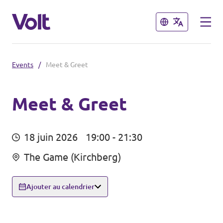
Fermer
Fermer
Events
/
Meet & Greet
Choisir une langue
français
Meet & Greet
Politiques
18 juin 2026
19:00 - 21:30
À propos de Volt
Volt dans d'autres pays
The Game (Kirchberg)
Personnes
🇩🇪 Volt Deutschland
Ajouter au calendrier
🇫🇷 Volt France
Actualités