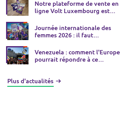
Notre plateforme de vente en
ligne Volt Luxembourg est
désormais accessible ! 💜
Journée internationale des
femmes 2026 : il faut
vraiment renforcer les droits
des femmes
Venezuela : comment l'Europe
pourrait répondre à ce
dilemme
Plus d'actualités