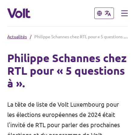
Fermer
Fermer
Actualités
/
Philippe Schannes chez RTL pour « 5 questions à ».
Choisir une langue
Philippe Schannes chez
français
RTL pour « 5 questions
Politiques
à ».
À propos de Volt
Volt dans d'autres pays
La tête de liste de Volt Luxembourg pour
Personnes
🇩🇪 Volt Deutschland
les élections européennes de 2024 était
🇫🇷 Volt France
l'invité de RTL pour parler des prochaines
Actualités