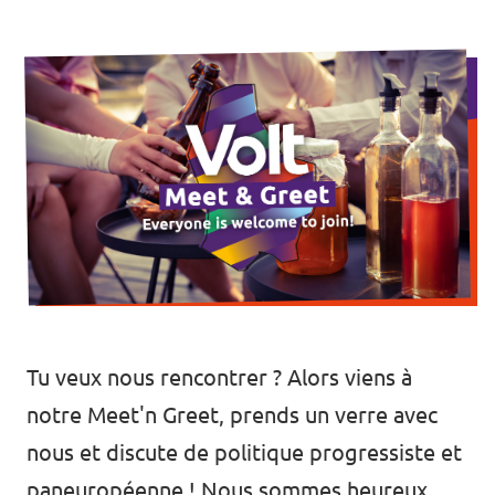
🇧🇪 Volt Belgium
Agenda
🇵🇹 Volt Portugal
🇳🇱 Volt Nederland
Devenir membre
🇦🇹 Volt Österreich
🇬🇧 Volt UK
Faire un don
... et bien plus encore !
Tu veux nous rencontrer ? Alors viens à
Volt Shop (merch)
notre Meet'n Greet, prends un verre avec
Mentions légales
nous et discute de politique progressiste et
Volt Luxembourg Internal
paneuropéenne ! Nous sommes heureux