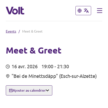
Fermer
Fermer
Events
/
Meet & Greet
Choisir une langue
français
Meet & Greet
Politiques
16 avr. 2026
19:00 - 21:30
À propos de Volt
Volt dans d'autres pays
"Bei de Minettsdäpp" (Esch-sur-Alzette)
Personnes
🇩🇪 Volt Deutschland
Ajouter au calendrier
🇫🇷 Volt France
Actualités