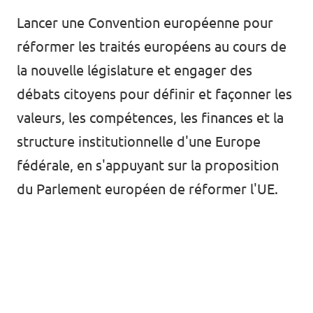
🇧🇪 Volt Belgium
Lancer une Convention européenne pour
Agenda
🇵🇹 Volt Portugal
réformer les traités européens au cours de
la nouvelle législature et engager des
🇳🇱 Volt Nederland
débats citoyens pour définir et façonner les
Devenir membre
🇦🇹 Volt Österreich
valeurs, les compétences, les finances et la
🇬🇧 Volt UK
Faire un don
structure institutionnelle d'une Europe
fédérale, en s'appuyant sur la proposition
... et bien plus encore !
du Parlement européen de réformer l'UE.
Volt Shop (merch)
Mentions légales
Volt Luxembourg Internal