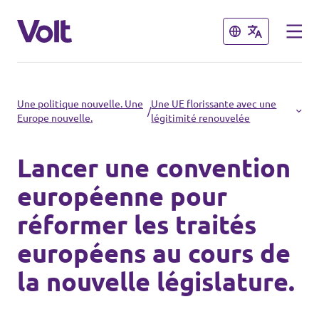
Fermer
Fermer
Choisir une langue
Une politique nouvelle. Une
Une UE florissante avec une
/
Europe nouvelle.
légitimité renouvelée
français
Lancer une convention
Politiques
européenne pour
À propos de Volt
réformer les traités
Volt dans d'autres pays
européens au cours de
Personnes
🇩🇪 Volt Deutschland
la nouvelle législature.
🇫🇷 Volt France
Actualités