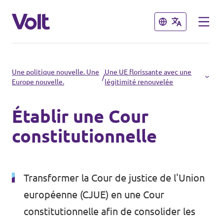
Fermer
Fermer
Choisir une langue
Une politique nouvelle. Une
Une UE florissante avec une
/
Europe nouvelle.
légitimité renouvelée
français
Établir une Cour
Politiques
constitutionnelle
À propos de Volt
Volt dans d'autres pays
Personnes
Transformer la Cour de justice de l'Union
🇩🇪 Volt Deutschland
européenne (CJUE) en une Cour
🇫🇷 Volt France
Actualités
constitutionnelle afin de consolider les