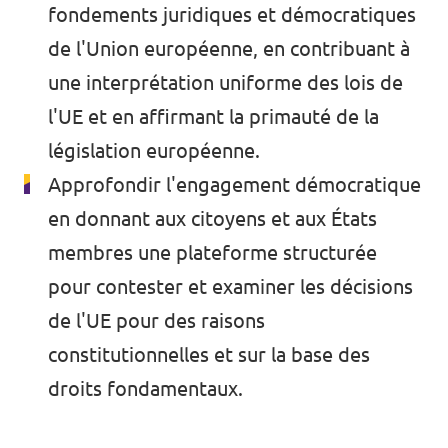
🇧🇪 Volt Belgium
fondements juridiques et démocratiques
Agenda
de l'Union européenne, en contribuant à
🇵🇹 Volt Portugal
une interprétation uniforme des lois de
🇳🇱 Volt Nederland
l'UE et en affirmant la primauté de la
Devenir membre
🇦🇹 Volt Österreich
législation européenne.
Approfondir l'engagement démocratique
🇬🇧 Volt UK
Faire un don
en donnant aux citoyens et aux États
... et bien plus encore !
membres une plateforme structurée
pour contester et examiner les décisions
de l'UE pour des raisons
Volt Shop (merch)
constitutionnelles et sur la base des
droits fondamentaux.
Mentions légales
Volt Luxembourg Internal