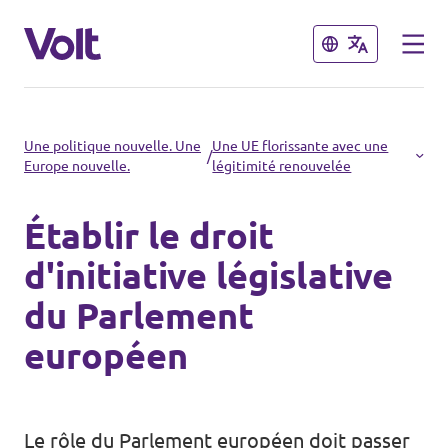
Fermer
Fermer
Choisir une langue
Une politique nouvelle. Une
Une UE florissante avec une
/
Europe nouvelle.
légitimité renouvelée
français
Établir le droit
Politiques
d'initiative législative
À propos de Volt
du Parlement
Volt dans d'autres pays
européen
Personnes
🇩🇪 Volt Deutschland
🇫🇷 Volt France
Actualités
Le rôle du Parlement européen doit passer