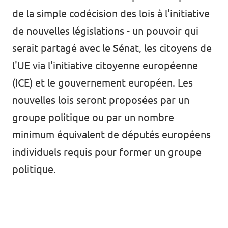
🇧🇪 Volt Belgium
de la simple codécision des lois à l'initiative
Agenda
🇵🇹 Volt Portugal
de nouvelles législations - un pouvoir qui
serait partagé avec le Sénat, les citoyens de
🇳🇱 Volt Nederland
l'UE via l'initiative citoyenne européenne
Devenir membre
🇦🇹 Volt Österreich
(ICE) et le gouvernement européen. Les
🇬🇧 Volt UK
nouvelles lois seront proposées par un
Faire un don
groupe politique ou par un nombre
... et bien plus encore !
minimum équivalent de députés européens
individuels requis pour former un groupe
politique.
Volt Shop (merch)
Mentions légales
Volt Luxembourg Internal