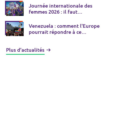
Journée internationale des
femmes 2026 : il faut
vraiment renforcer les droits
des femmes
Venezuela : comment l'Europe
pourrait répondre à ce
dilemme
Plus d'actualités