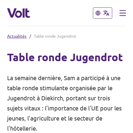
Fermer
Fermer
Actualités
/
Table ronde Jugendrot
Choisir une langue
Table ronde Jugendrot
français
Politiques
La semaine dernière, Sam a participé à une
À propos de Volt
table ronde stimulante organisée par le
Volt dans d'autres pays
Jugendrot à Diekirch, portant sur trois
Personnes
sujets vitaux : l'importance de l'UE pour les
🇩🇪 Volt Deutschland
jeunes, l'agriculture et le secteur de
🇫🇷 Volt France
Actualités
l'hôtellerie.