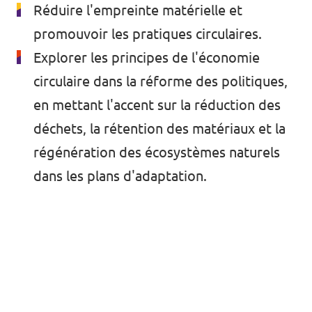
🇧🇪 Volt Belgium
Réduire l'empreinte matérielle et
Agenda
promouvoir les pratiques circulaires.
🇵🇹 Volt Portugal
Explorer les principes de l'économie
🇳🇱 Volt Nederland
circulaire dans la réforme des politiques,
Devenir membre
🇦🇹 Volt Österreich
en mettant l'accent sur la réduction des
déchets, la rétention des matériaux et la
🇬🇧 Volt UK
Faire un don
régénération des écosystèmes naturels
... et bien plus encore !
dans les plans d'adaptation.
Volt Shop (merch)
Mentions légales
Volt Luxembourg Internal