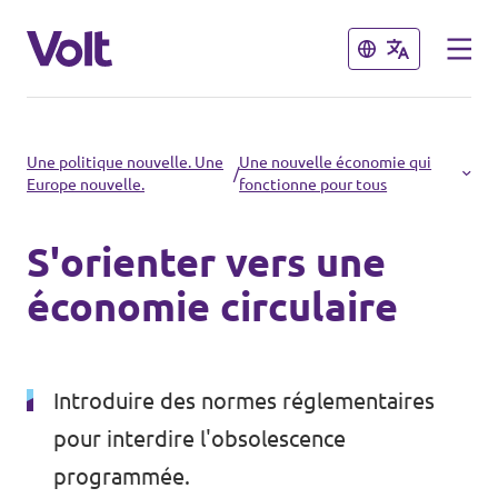
Fermer
Fermer
Choisir une langue
Une politique nouvelle. Une
Une nouvelle économie qui
/
Europe nouvelle.
fonctionne pour tous
français
S'orienter vers une
Politiques
économie circulaire
À propos de Volt
Volt dans d'autres pays
Personnes
Introduire des normes réglementaires
🇩🇪 Volt Deutschland
pour interdire l'obsolescence
🇫🇷 Volt France
Actualités
programmée.