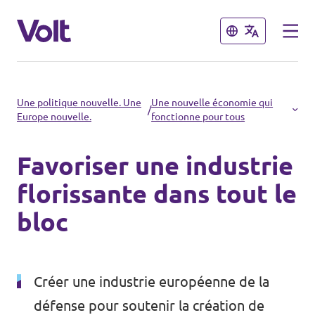
Fermer
Fermer
Choisir une langue
Une politique nouvelle. Une
Une nouvelle économie qui
/
Europe nouvelle.
fonctionne pour tous
français
Favoriser une industrie
Politiques
florissante dans tout le
À propos de Volt
bloc
Volt dans d'autres pays
Personnes
🇩🇪 Volt Deutschland
Créer une industrie européenne de la
🇫🇷 Volt France
Actualités
défense pour soutenir la création de