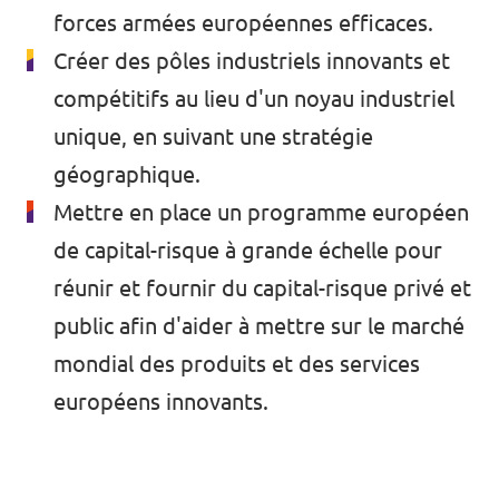
🇧🇪 Volt Belgium
forces armées européennes efficaces.
Agenda
Créer des pôles industriels innovants et
🇵🇹 Volt Portugal
compétitifs au lieu d'un noyau industriel
🇳🇱 Volt Nederland
unique, en suivant une stratégie
Devenir membre
🇦🇹 Volt Österreich
géographique.
Mettre en place un programme européen
🇬🇧 Volt UK
Faire un don
de capital-risque à grande échelle pour
... et bien plus encore !
réunir et fournir du capital-risque privé et
public afin d'aider à mettre sur le marché
mondial des produits et des services
Volt Shop (merch)
européens innovants.
Mentions légales
Volt Luxembourg Internal