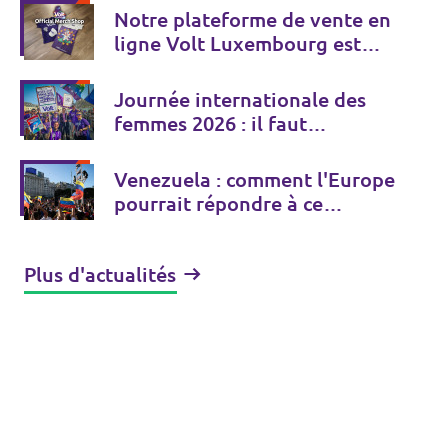
Notre plateforme de vente en
ligne Volt Luxembourg est
désormais accessible ! 💜
Journée internationale des
femmes 2026 : il faut
vraiment renforcer les droits
des femmes
Venezuela : comment l'Europe
pourrait répondre à ce
dilemme
Plus d'actualités