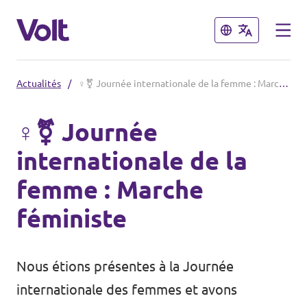
Fermer
Fermer
Actualités
/
♀️⚧️ Journée internationale de la femme : Marche féministe
Choisir une langue
♀️⚧️ Journée
français
internationale de la
Politiques
femme : Marche
À propos de Volt
féministe
Volt dans d'autres pays
Personnes
🇩🇪 Volt Deutschland
Nous étions présentes à la Journée
🇫🇷 Volt France
internationale des femmes et avons
Actualités