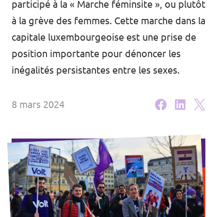
participé à la « Marche féminsite », ou plutôt
🇧🇪 Volt Belgium
Agenda
à la grève des femmes. Cette marche dans la
🇵🇹 Volt Portugal
capitale luxembourgeoise est une prise de
🇳🇱 Volt Nederland
position importante pour dénoncer les
inégalités persistantes entre les sexes.
Devenir membre
🇦🇹 Volt Österreich
🇬🇧 Volt UK
Faire un don
8 mars 2024
... et bien plus encore !
Volt Shop (merch)
Mentions légales
Volt Luxembourg Internal