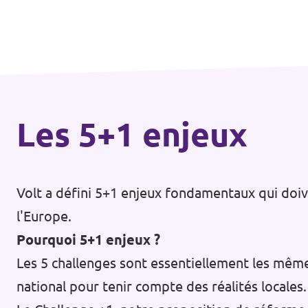
🇧🇪 Volt Belgium
Agenda
🇵🇹 Volt Portugal
🇳🇱 Volt Nederland
Devenir membre
🇦🇹 Volt Österreich
Les 5+1 enjeux
🇬🇧 Volt UK
Faire un don
... et bien plus encore !
Volt a défini 5+1 enjeux fondamentaux qui doi
l'Europe.
Pourquoi 5+1 enjeux ?
Volt Shop (merch)
Les 5 challenges sont essentiellement les mêm
Mentions légales
national pour tenir compte des réalités locales.
Volt Luxembourg Internal