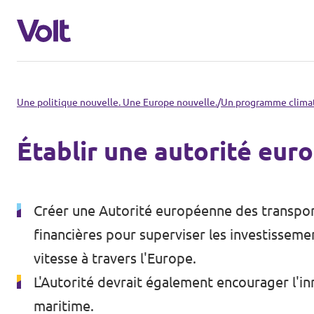
Choisir une langue
Une politique nouvelle. Une Europe nouvelle.
/
Un programme climat
français
Établir une autorité eur
Politiques
À propos de Volt
Créer une Autorité européenne des transport
Volt dans d'autres pays
financières pour superviser les investissemen
Personnes
🇩🇪 Volt Deutschland
vitesse à travers l'Europe.
L'Autorité devrait également encourager l'inn
🇫🇷 Volt France
Actualités
maritime.